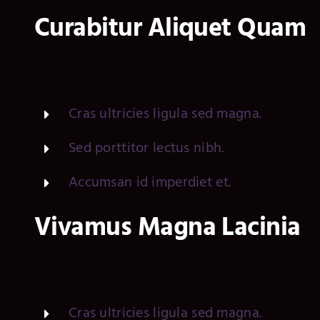
Curabitur Aliquet Quam
Cras ultricies ligula sed magna.
Sed porttitor lectus nibh.
Accumsan id imperdiet et.
Vivamus Magna Lacinia
Cras ultricies ligula sed magna.