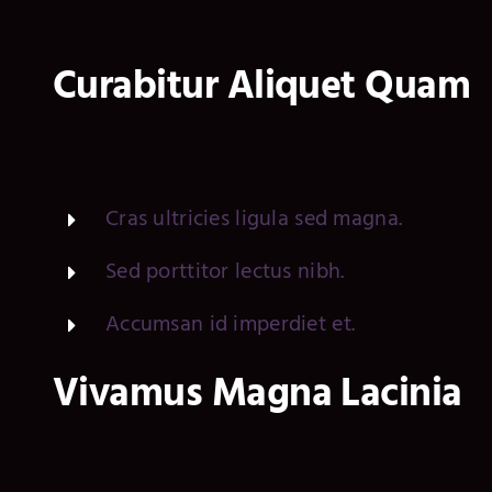
Curabitur Aliquet Quam
Cras ultricies ligula sed magna.
Sed porttitor lectus nibh.
Accumsan id imperdiet et.
Vivamus Magna Lacinia