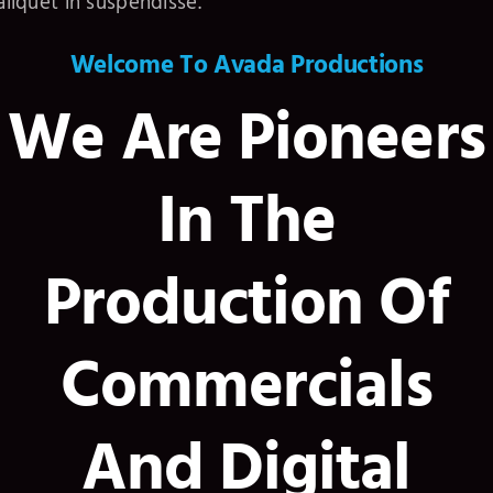
aliquet in suspendisse.
Welcome To Avada Productions
We Are Pioneers
In The
Production Of
Commercials
And Digital