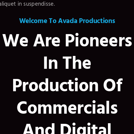
aliquet in suspendisse.
Welcome To Avada Productions
We Are Pioneers
In The
Production Of
Commercials
And Digital