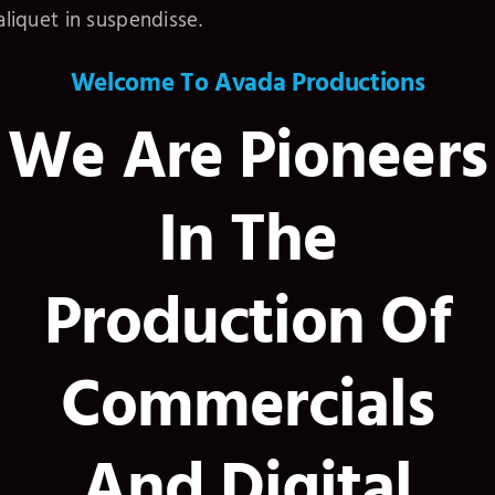
aliquet in suspendisse.
Welcome To Avada Productions
We Are Pioneers
In The
Production Of
Commercials
And Digital