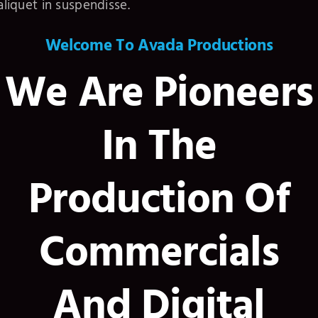
aliquet in suspendisse.
Welcome To Avada Productions
We Are Pioneers
In The
Production Of
Commercials
And Digital