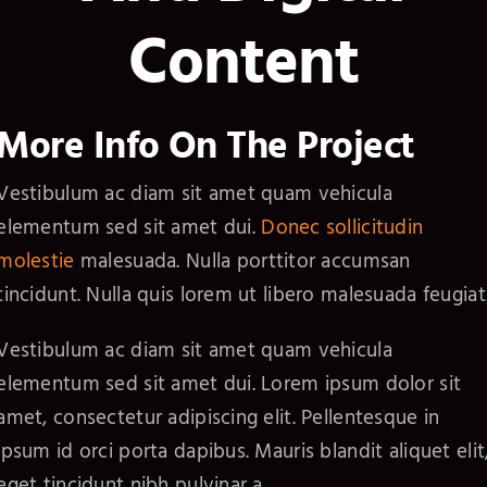
Content
More Info On The Project
Vestibulum ac diam sit amet quam vehicula
elementum sed sit amet dui.
Donec sollicitudin
molestie
malesuada. Nulla porttitor accumsan
tincidunt. Nulla quis lorem ut libero malesuada feugiat
Vestibulum ac diam sit amet quam vehicula
elementum sed sit amet dui. Lorem ipsum dolor sit
amet, consectetur adipiscing elit. Pellentesque in
ipsum id orci porta dapibus. Mauris blandit aliquet elit
eget tincidunt nibh pulvinar a.