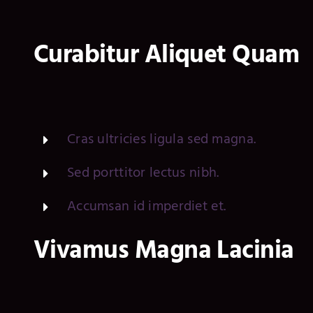
Curabitur Aliquet Quam
Cras ultricies ligula sed magna.
Sed porttitor lectus nibh.
Accumsan id imperdiet et.
Vivamus Magna Lacinia