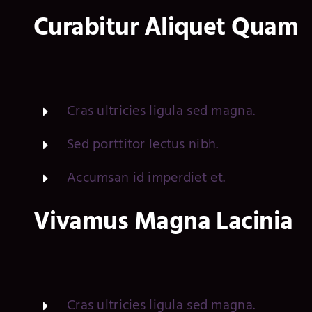
Curabitur Aliquet Quam
Cras ultricies ligula sed magna.
Sed porttitor lectus nibh.
Accumsan id imperdiet et.
Vivamus Magna Lacinia
Cras ultricies ligula sed magna.