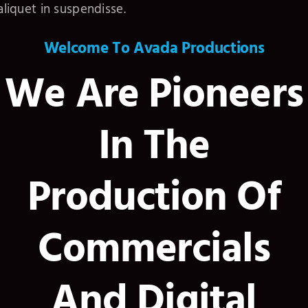
aliquet in suspendisse.
Welcome To Avada Productions
We Are Pioneers
In The
Production Of
Commercials
And Digital