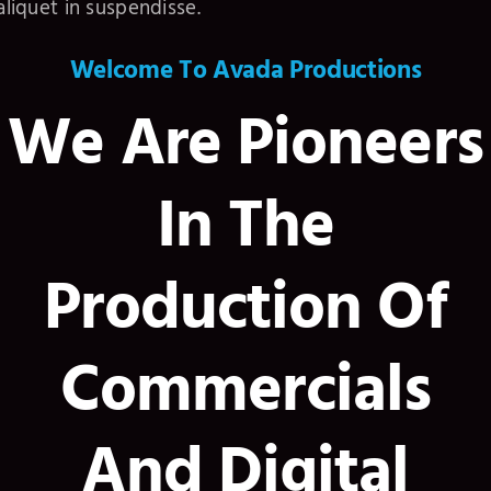
aliquet in suspendisse.
Welcome To Avada Productions
We Are Pioneers
In The
Production Of
Commercials
And Digital