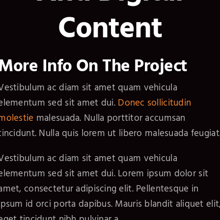
Content
More Info On The Project
Vestibulum ac diam sit amet quam vehicula
elementum sed sit amet dui.
Donec sollicitudin
molestie
malesuada. Nulla porttitor accumsan
tincidunt. Nulla quis lorem ut libero malesuada feugiat
Vestibulum ac diam sit amet quam vehicula
elementum sed sit amet dui. Lorem ipsum dolor sit
amet, consectetur adipiscing elit. Pellentesque in
ipsum id orci porta dapibus. Mauris blandit aliquet elit
eget tincidunt nibh pulvinar a.