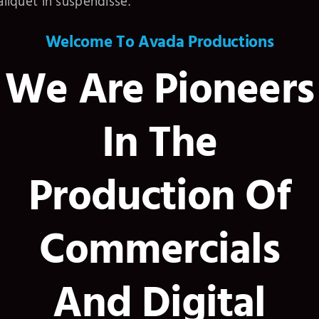
aliquet in suspendisse.
Welcome To Avada Productions
We Are Pioneers
In The
Production Of
Commercials
And Digital