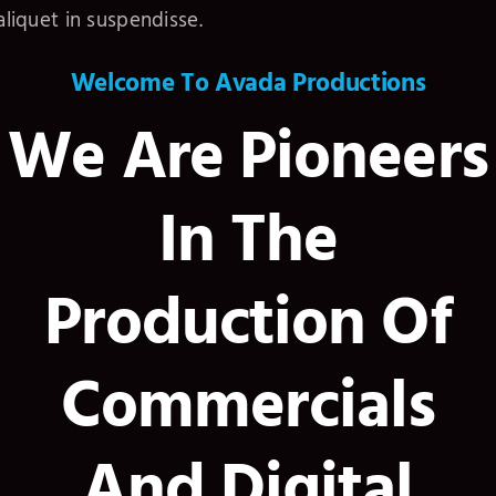
aliquet in suspendisse.
Welcome To Avada Productions
We Are Pioneers
In The
Production Of
Commercials
And Digital