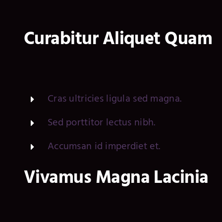
Curabitur Aliquet Quam
Cras ultricies ligula sed magna.
Sed porttitor lectus nibh.
Accumsan id imperdiet et.
Vivamus Magna Lacinia