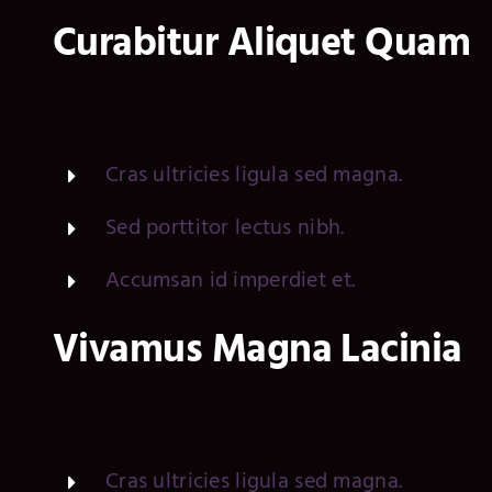
Curabitur Aliquet Quam
Cras ultricies ligula sed magna.
Sed porttitor lectus nibh.
Accumsan id imperdiet et.
Vivamus Magna Lacinia
Cras ultricies ligula sed magna.